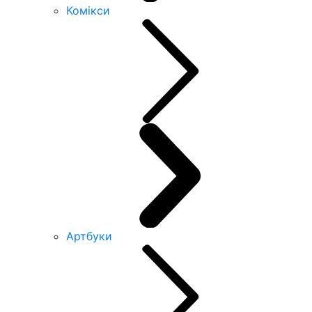
Комікси
Артбуки