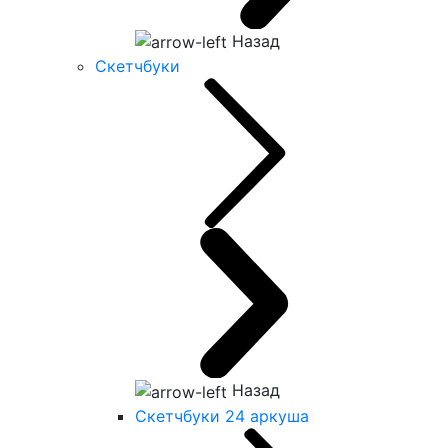
Назад
Скетчбуки
Назад
Скетчбуки 24 аркуша