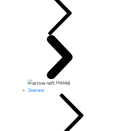
Назад
Значки