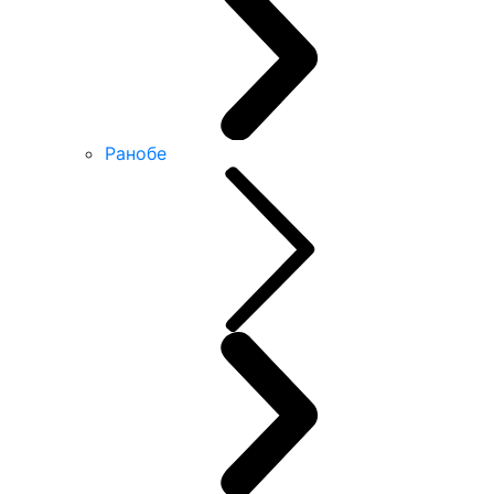
Ранобе