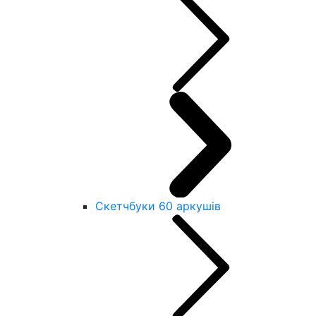
Скетчбуки 60 аркушів