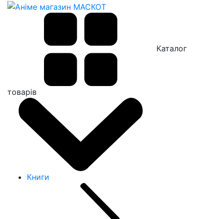
Каталог
товарів
Книги