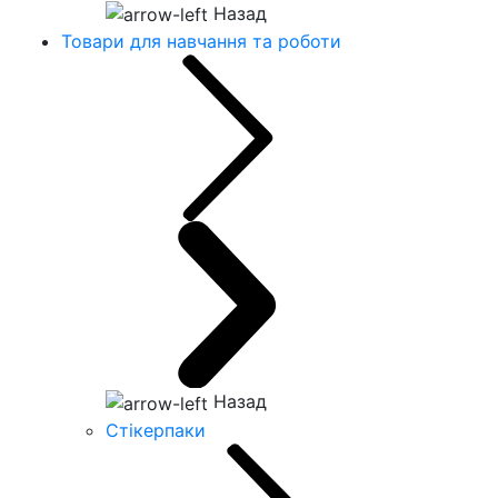
Назад
Товари для навчання та роботи
Назад
Стікерпаки