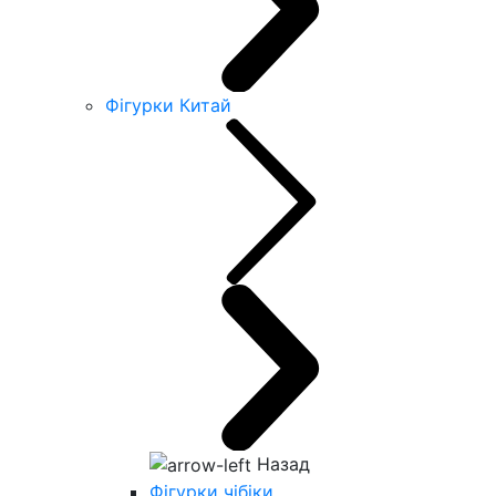
Фігурки Китай
Назад
Фігурки чібіки