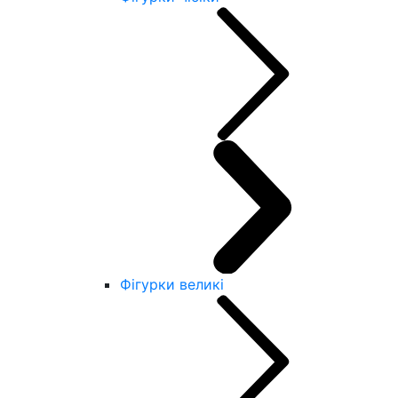
Фігурки великі