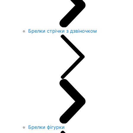
Брелки стрічки з дзвіночком
Брелки фігурки