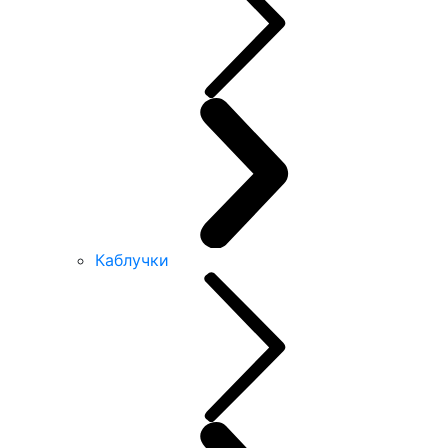
Каблучки