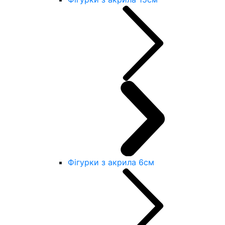
Фігурки з акрила 6см