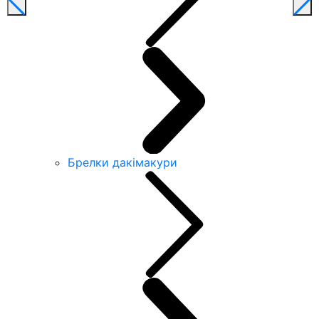
Брелки дакімакури