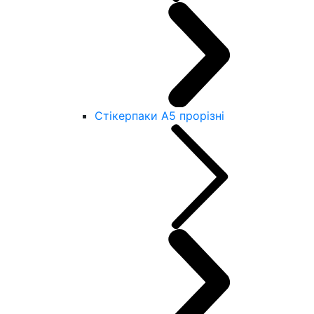
Стікерпаки А5 прорізні