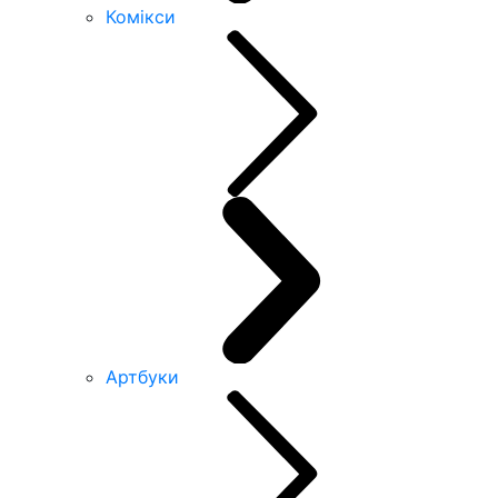
Комікси
Артбуки