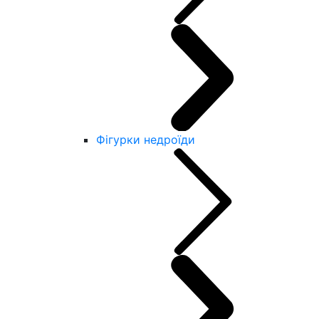
Фігурки недроїди