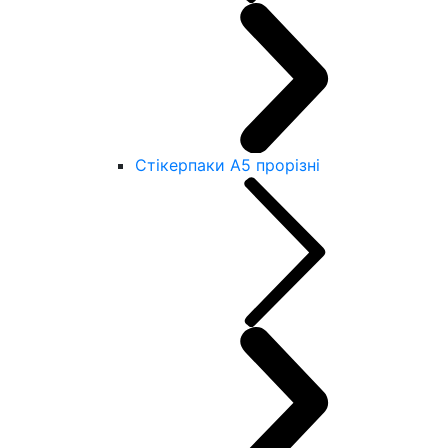
Стікерпаки А5 прорізні