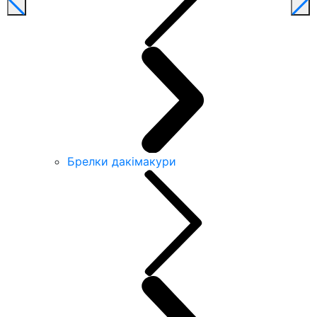
Брелки дакімакури