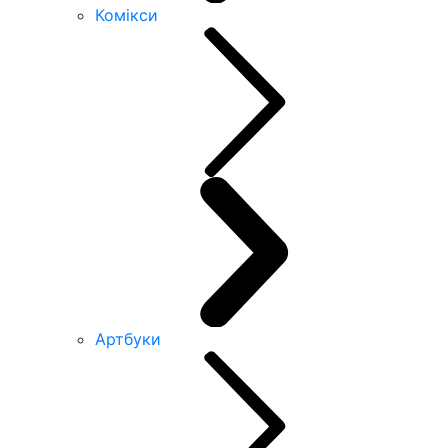
Комікси
Артбуки