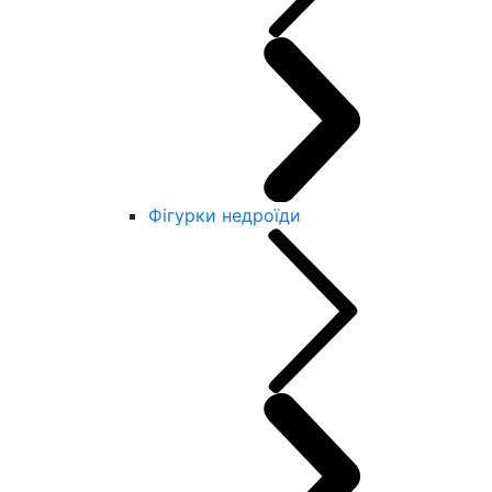
Фігурки недроїди