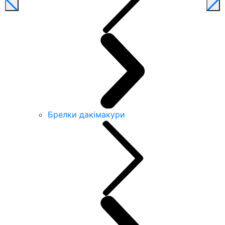
Брелки дакімакури