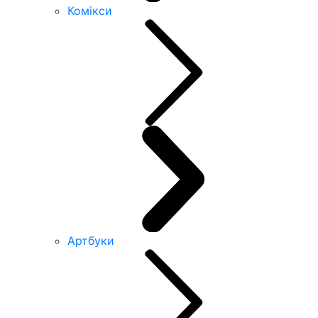
Комікси
Артбуки