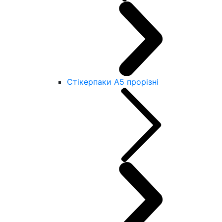
Стікерпаки А5 прорізні