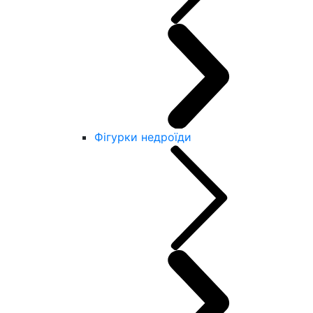
Фігурки недроїди