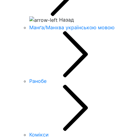
Назад
Манґа/Манхва українською мовою
Ранобе
Комікси