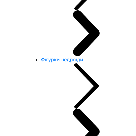
Фігурки недроїди