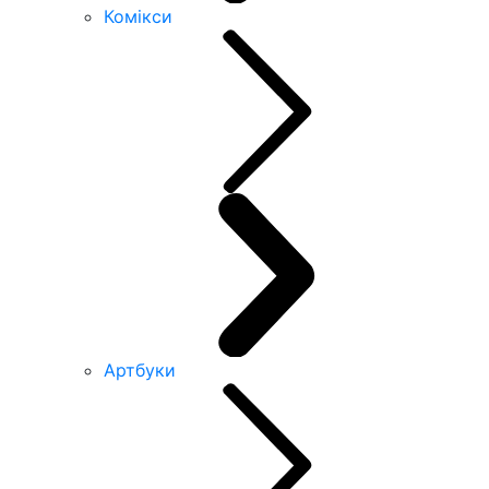
Комікси
Артбуки