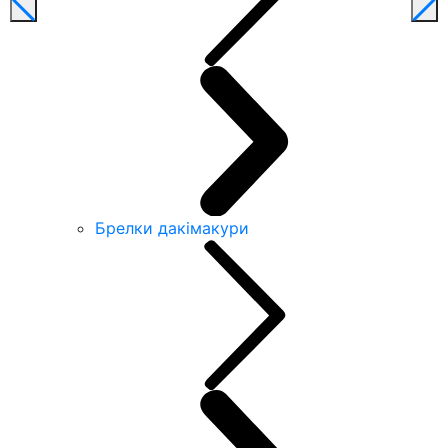
Брелки дакімакури