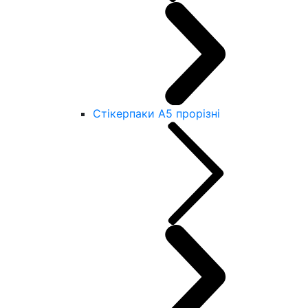
Стікерпаки А5 прорізні