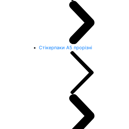
Стікерпаки А5 прорізні