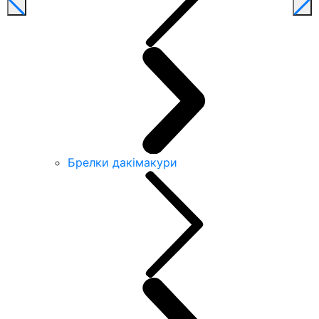
Брелки дакімакури