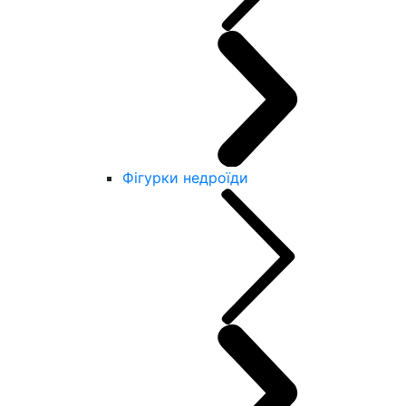
Фігурки недроїди