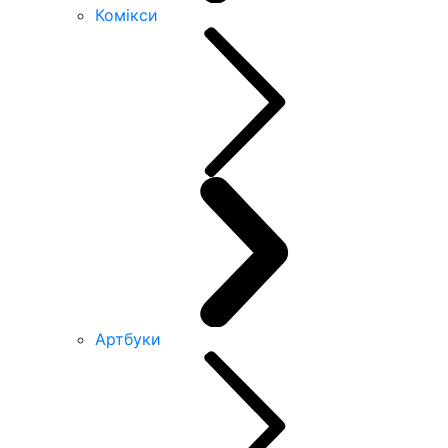
Комікси
Артбуки