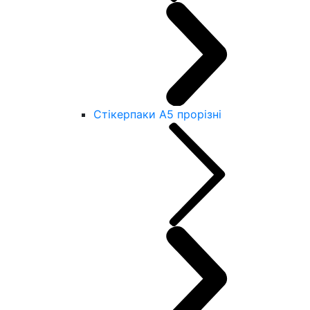
Стікерпаки А5 прорізні