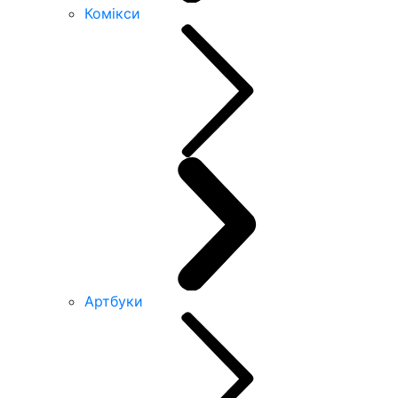
Комікси
Артбуки