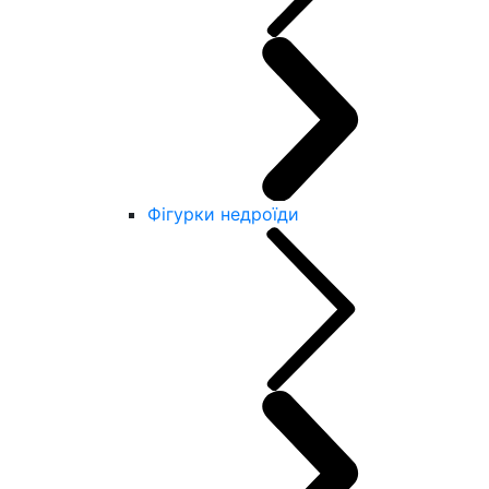
Фігурки недроїди