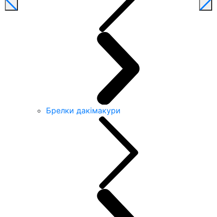
Брелки дакімакури