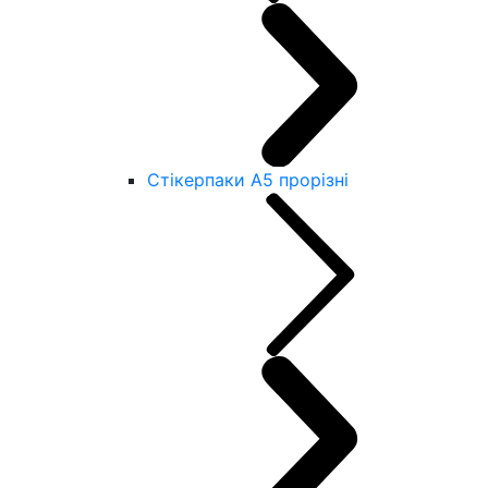
Стікерпаки А5 прорізні