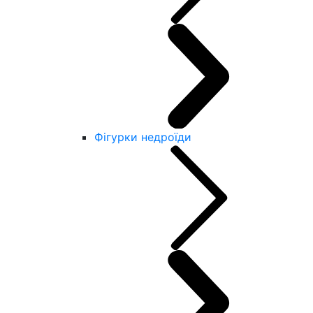
Фігурки недроїди