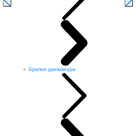
Брелки дакімакури