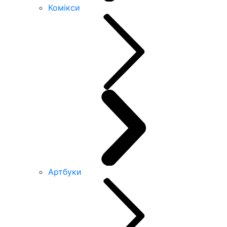
Комікси
Артбуки