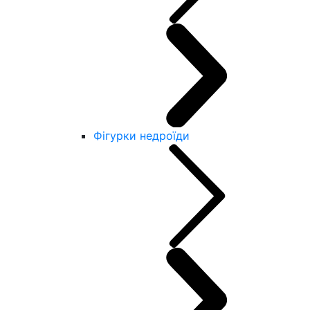
Фігурки недроїди