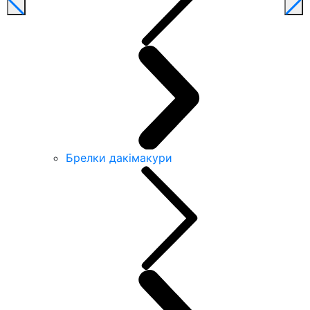
Брелки дакімакури