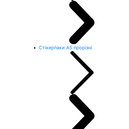
Стікерпаки А5 прорізні