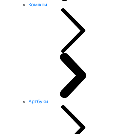
Комікси
Артбуки