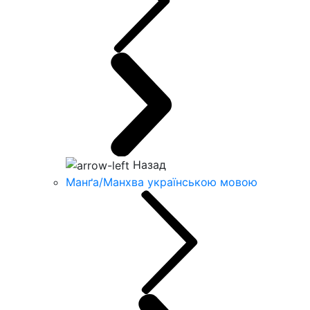
Назад
Манґа/Манхва українською мовою