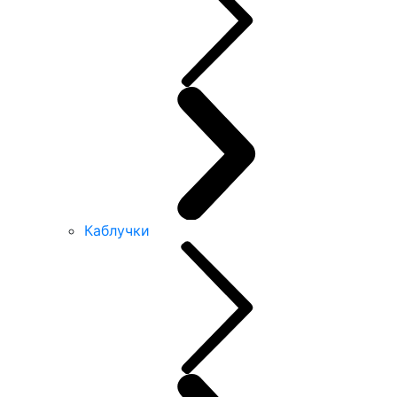
Каблучки