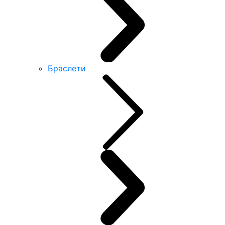
Браслети