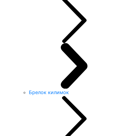
Брелок килимок