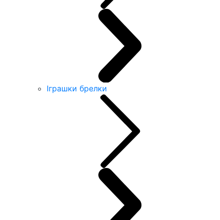
Іграшки брелки