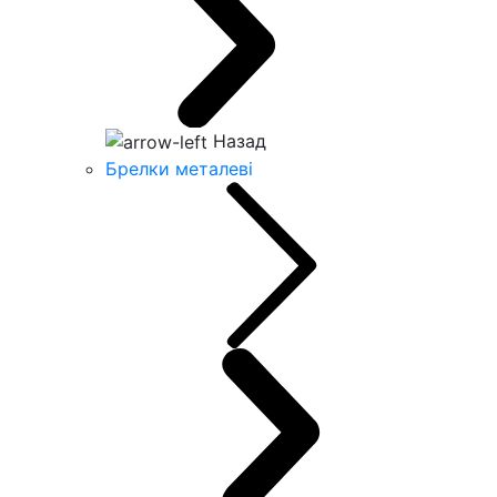
Назад
Брелки металеві