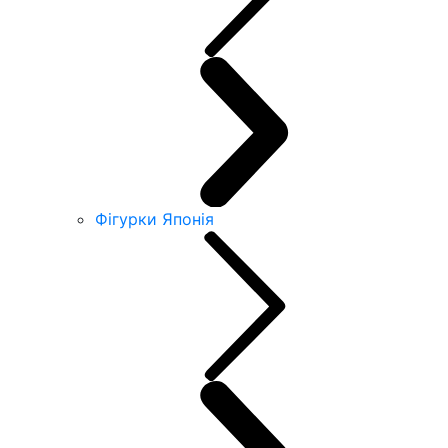
Фігурки Японія