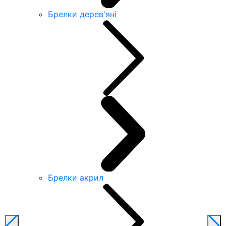
Брелки дерев'яні
Брелки акрил