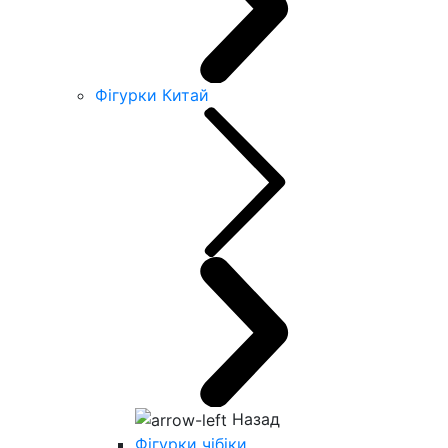
Фігурки Китай
Назад
Фігурки чібіки