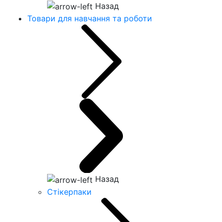
Назад
Товари для навчання та роботи
Назад
Стікерпаки