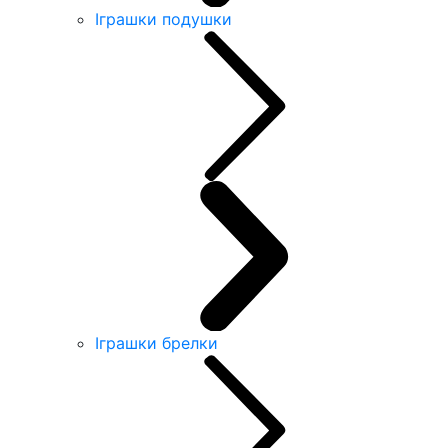
Іграшки подушки
Іграшки брелки