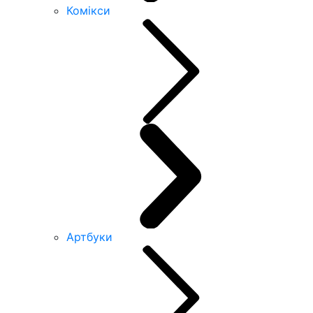
Комікси
Артбуки