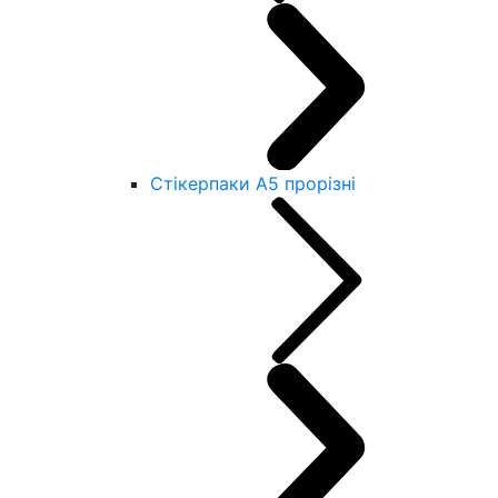
Стікерпаки А5 прорізні