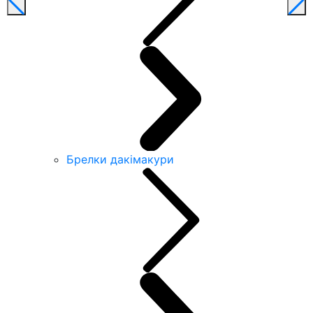
Брелки дакімакури