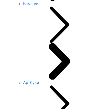
Комікси
Артбуки