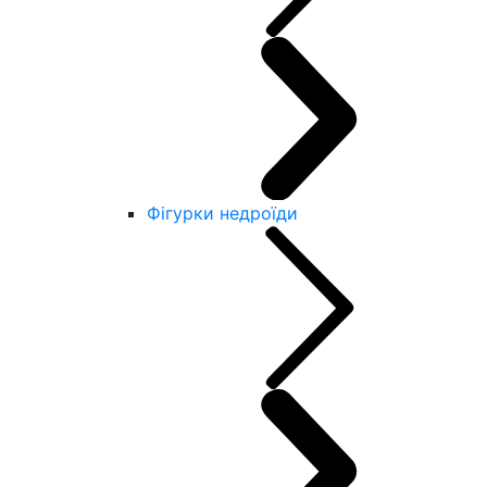
Фігурки недроїди