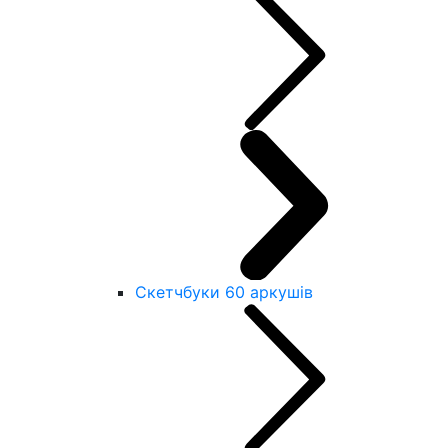
Скетчбуки 60 аркушів