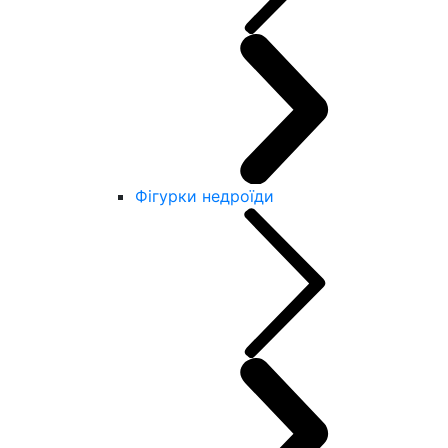
Фігурки недроїди