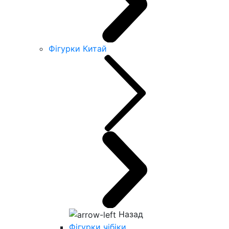
Фігурки Китай
Назад
Фігурки чібіки