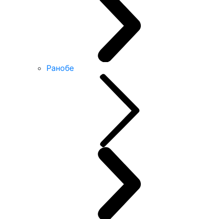
Ранобе