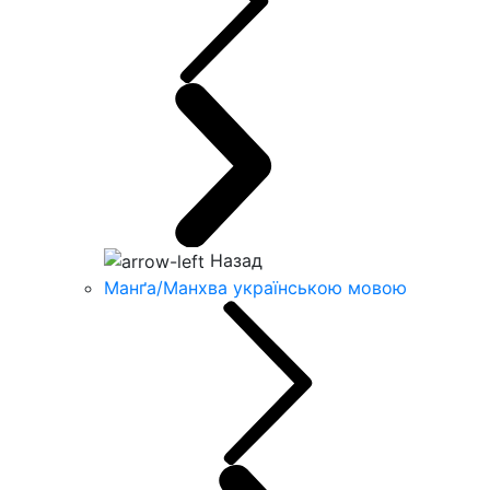
Назад
Манґа/Манхва українською мовою