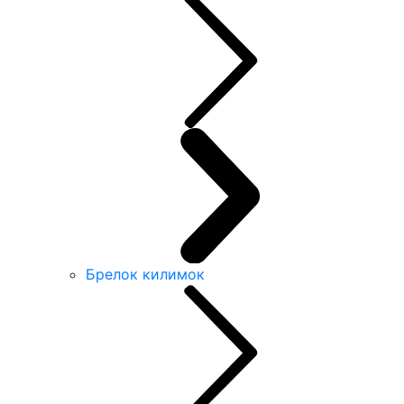
Брелок килимок