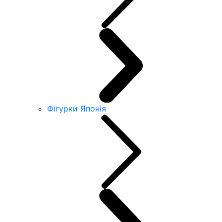
Фігурки Японія