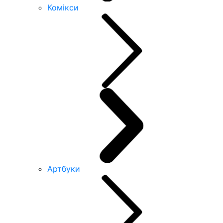
Комікси
Артбуки