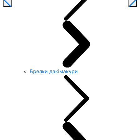
Брелки дакімакури