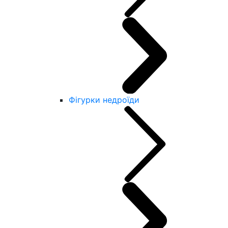
Фігурки недроїди