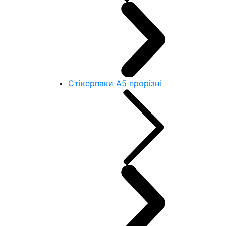
Стікерпаки А5 прорізні