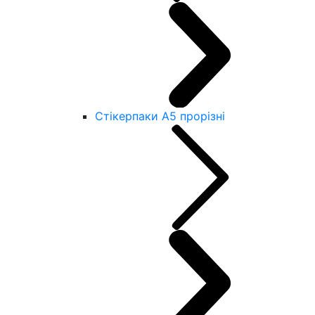
Стікерпаки А5 прорізні