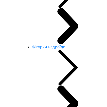
Фігурки недроїди