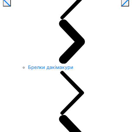
Брелки дакімакури