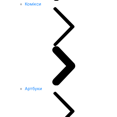
Комікси
Артбуки