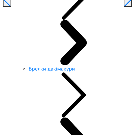
Брелки дакімакури