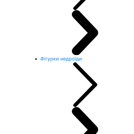
Фігурки недроїди