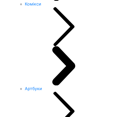
Комікси
Артбуки