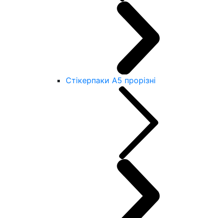
Стікерпаки А5 прорізні