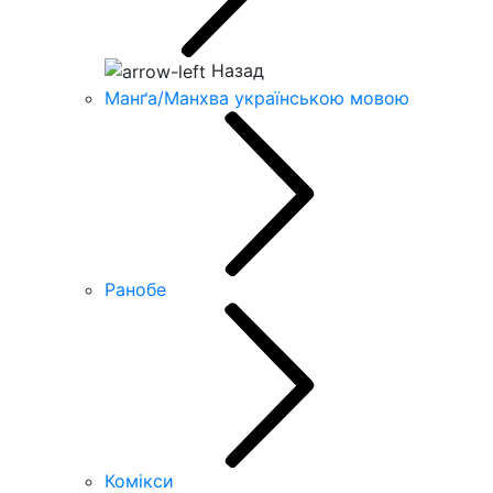
Назад
Манґа/Манхва українською мовою
Ранобе
Комікси