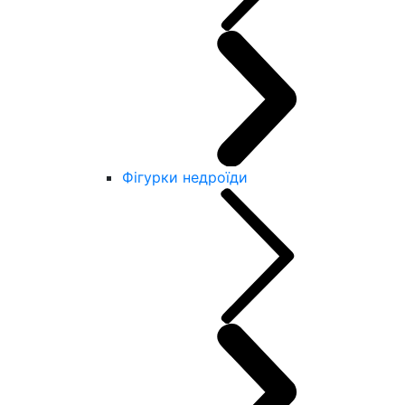
Фігурки недроїди