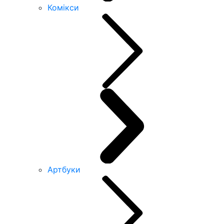
Комікси
Артбуки