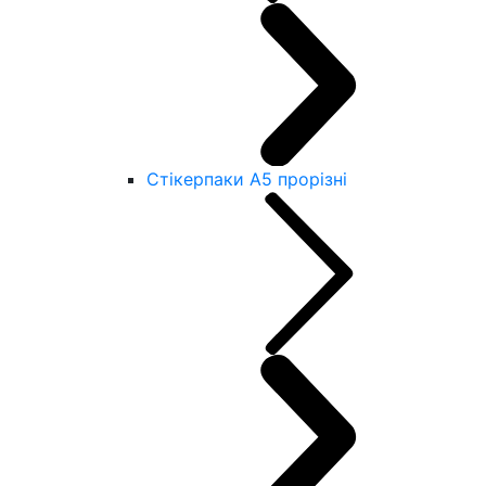
Стікерпаки А5 прорізні