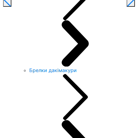
Брелки дакімакури