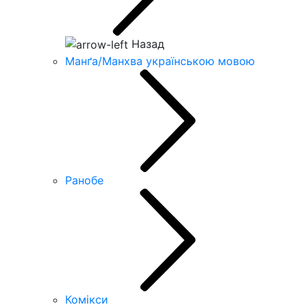
Назад
Манґа/Манхва українською мовою
Ранобе
Комікси