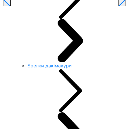
Брелки дакімакури