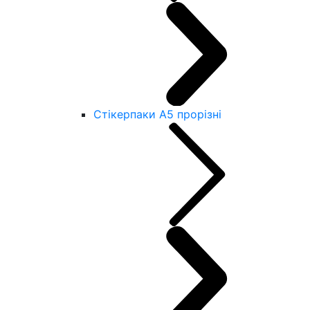
Стікерпаки А5 прорізні