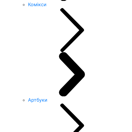
Комікси
Артбуки