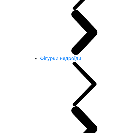
Фігурки недроїди