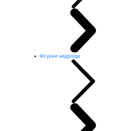
Фігурки недроїди