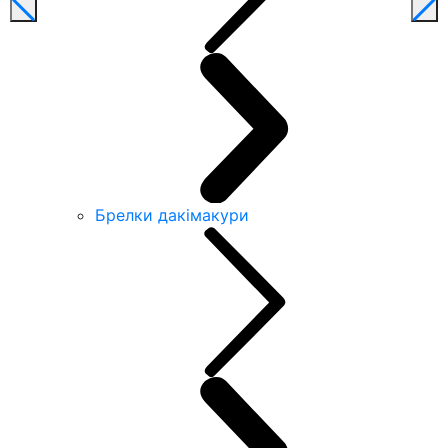
Брелки дакімакури