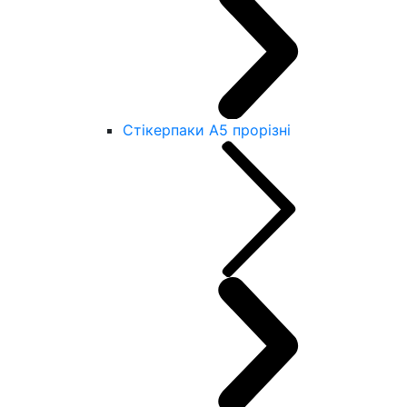
Стікерпаки А5 прорізні