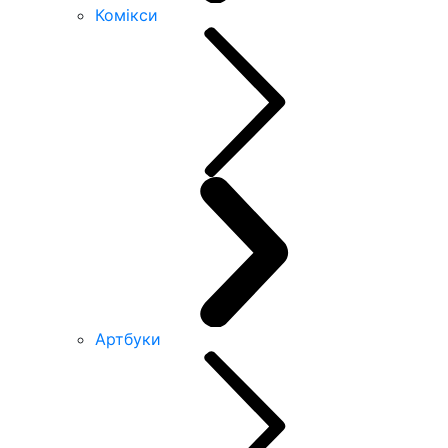
Комікси
Артбуки