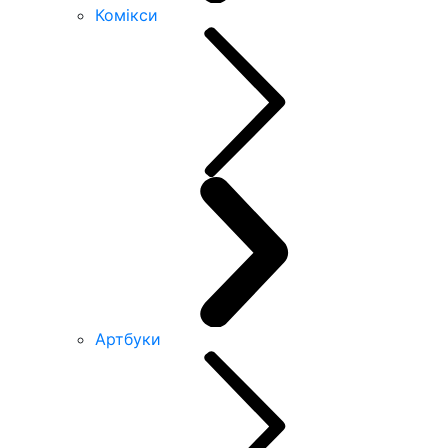
Комікси
Артбуки