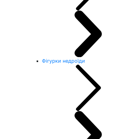
Фігурки недроїди