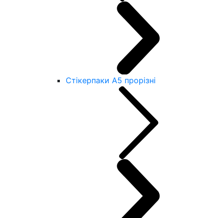
Стікерпаки А5 прорізні