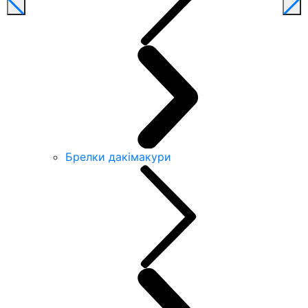
Брелки дакімакури