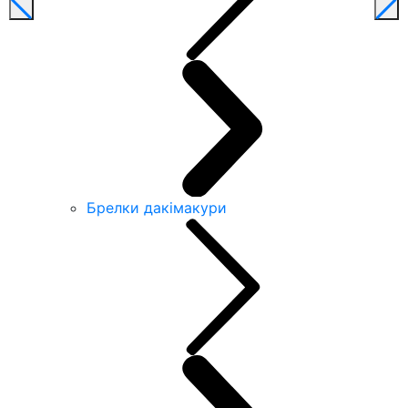
Брелки дакімакури