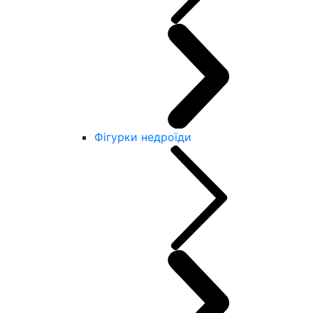
Фігурки недроїди