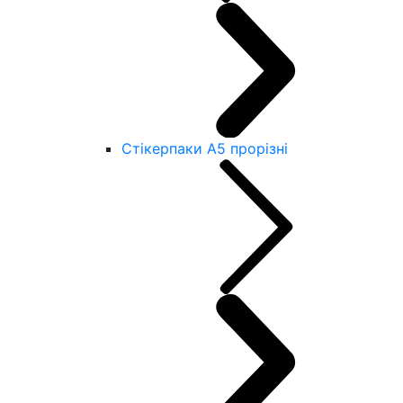
Стікерпаки А5 прорізні