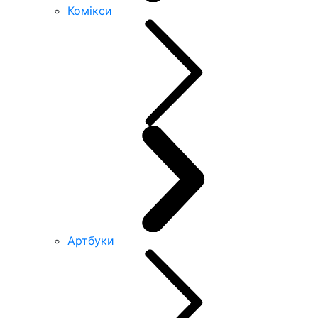
Комікси
Артбуки