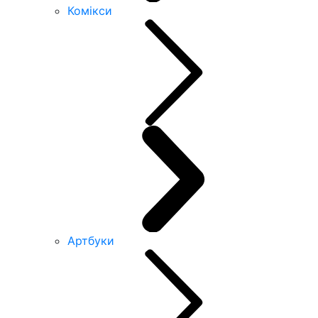
Комікси
Артбуки