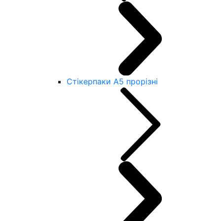
Стікерпаки А5 прорізні