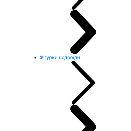
Фігурки недроїди