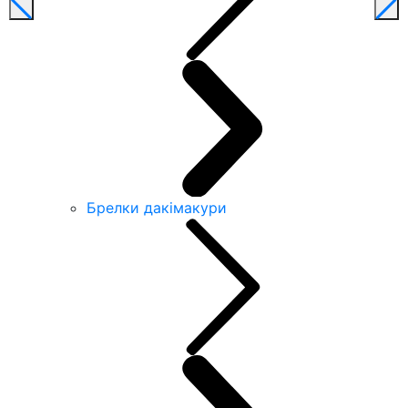
Брелки дакімакури