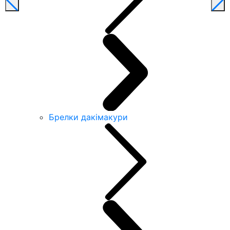
Брелки дакімакури