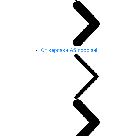
Стікерпаки А5 прорізні