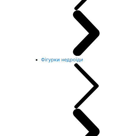
Фігурки недроїди