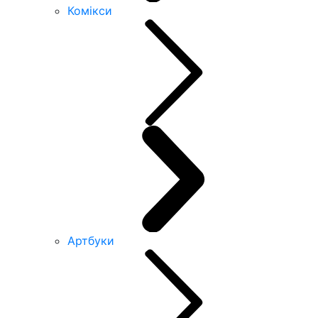
Комікси
Артбуки