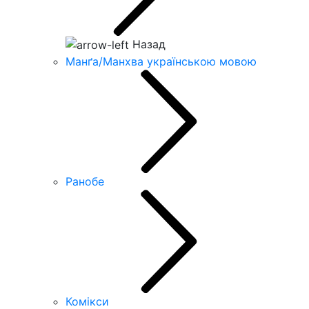
Назад
Манґа/Манхва українською мовою
Ранобе
Комікси