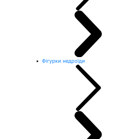
Фігурки недроїди