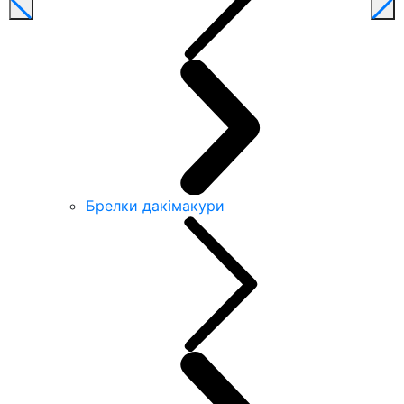
Брелки дакімакури