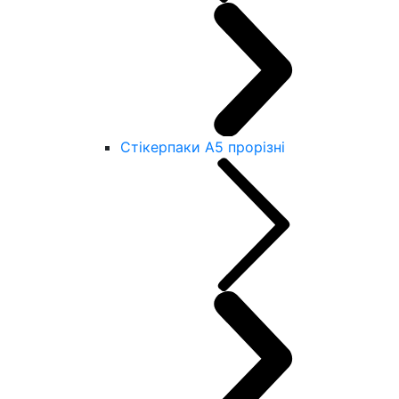
Стікерпаки А5 прорізні