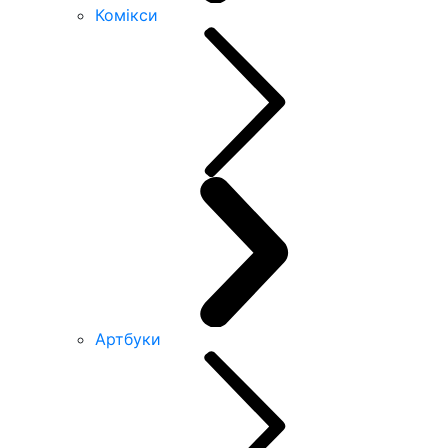
Комікси
Артбуки