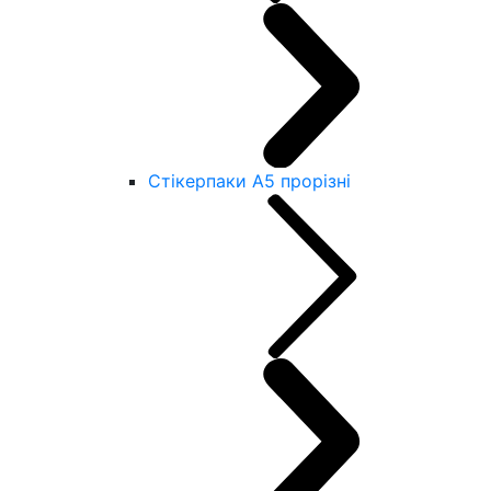
Стікерпаки А5 прорізні