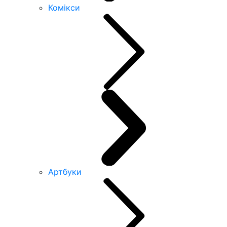
Комікси
Артбуки