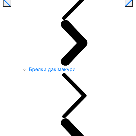
Брелки дакімакури