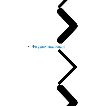
Фігурки недроїди