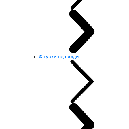
Фігурки недроїди