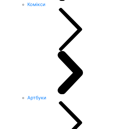
Комікси
Артбуки