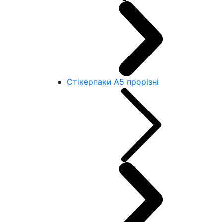
Стікерпаки А5 прорізні