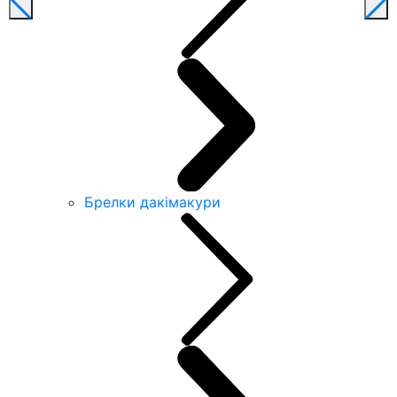
Брелки дакімакури