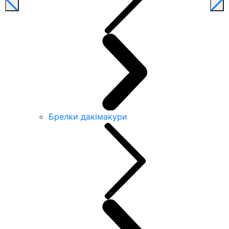
Брелки дакімакури