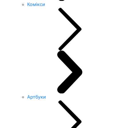
Комікси
Артбуки