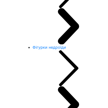
Фігурки недроїди