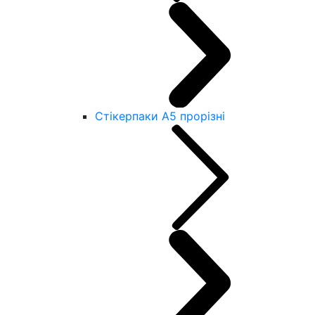
Стікерпаки А5 прорізні