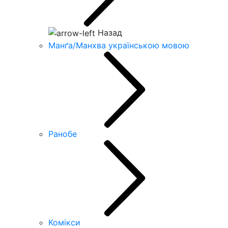
Назад
Манґа/Манхва українською мовою
Ранобе
Комікси