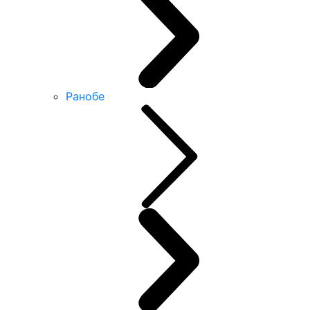
Ранобе