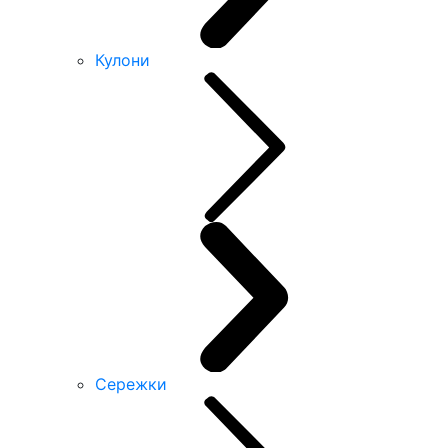
Кулони
Сережки