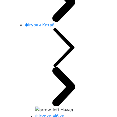
Фігурки Китай
Назад
Фігурки чібіки