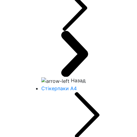
Назад
Стікерпаки А4