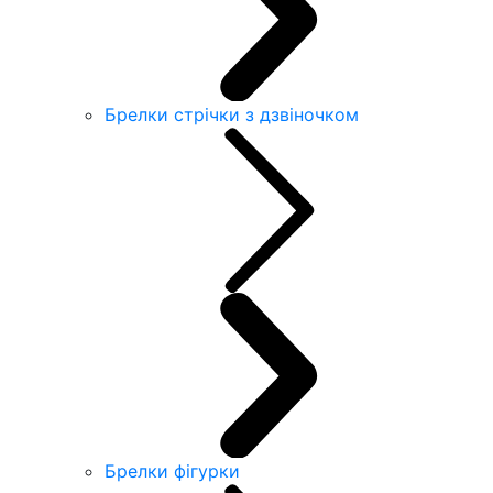
Брелки стрічки з дзвіночком
Брелки фігурки