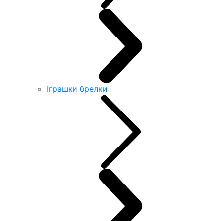
Іграшки брелки