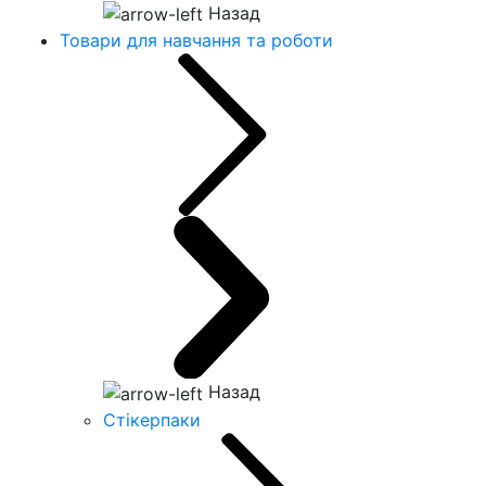
Назад
Товари для навчання та роботи
Назад
Стікерпаки