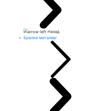
Назад
Брелки металеві