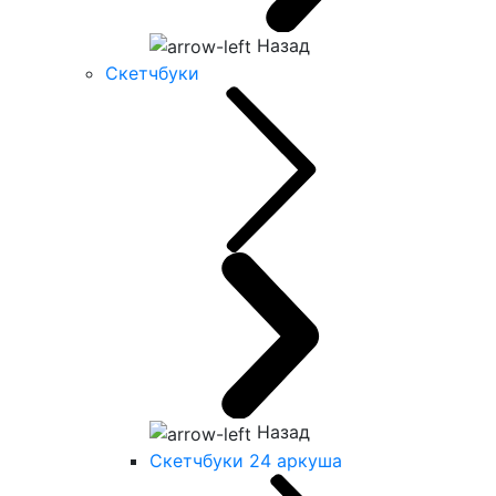
Назад
Скетчбуки
Назад
Скетчбуки 24 аркуша