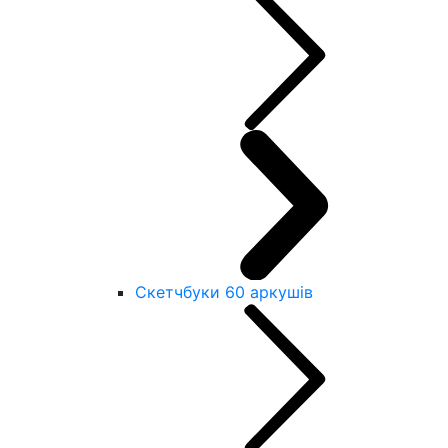
Скетчбуки 60 аркушів