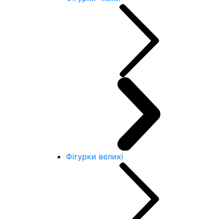
Фігурки великі