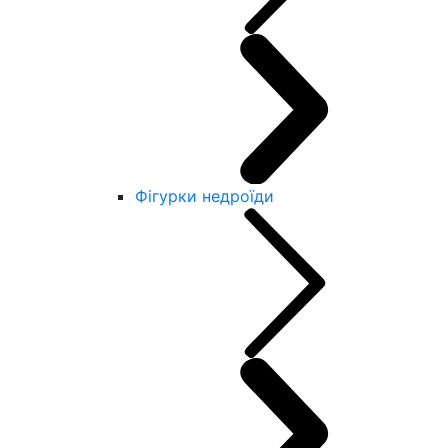
Фігурки недроїди