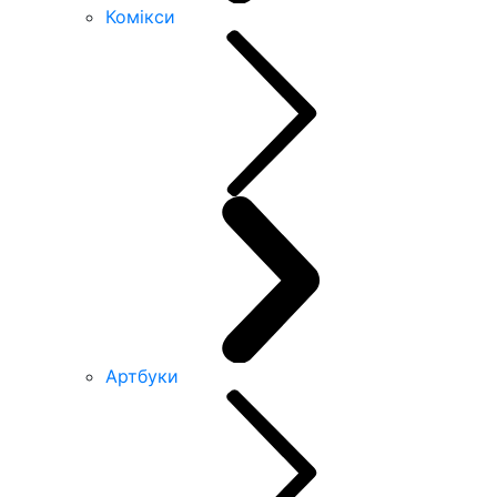
Комікси
Артбуки