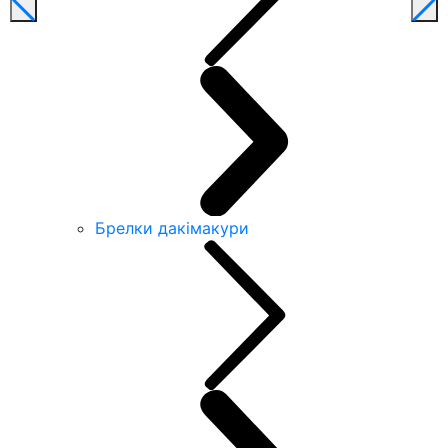
Брелки дакімакури