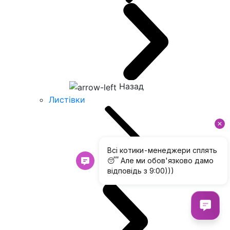
Назад
Листівки