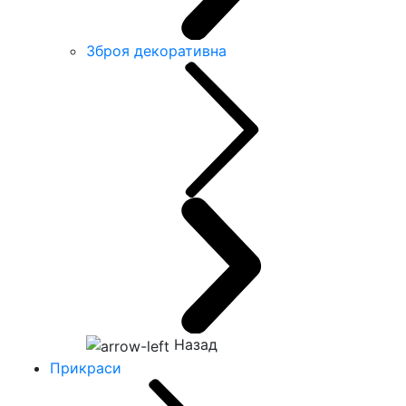
Зброя декоративна
Назад
Прикраси