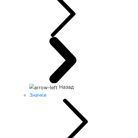
Назад
Значки