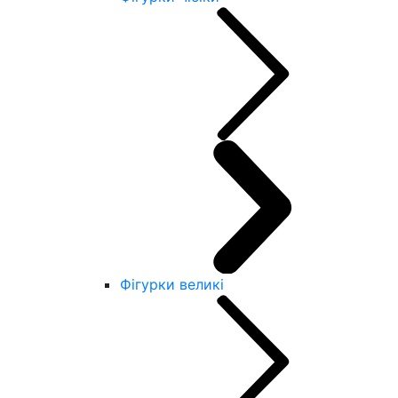
Фігурки великі