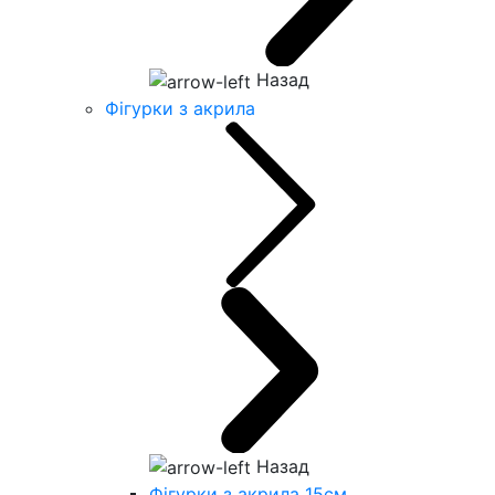
Назад
Фігурки з акрила
Назад
Фігурки з акрила 15см