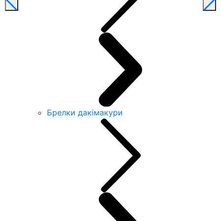
Брелки дакімакури