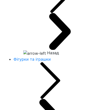
Назад
Фігурки та іграшки