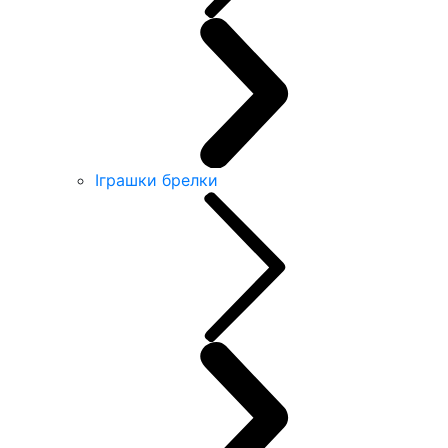
Іграшки брелки