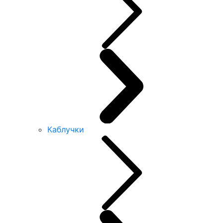
Каблучки