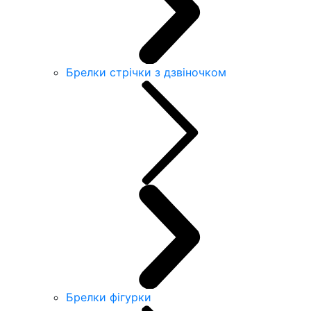
Брелки стрічки з дзвіночком
Брелки фігурки