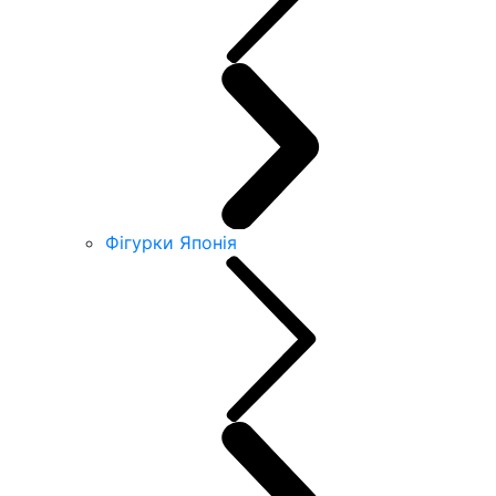
Фігурки Японія