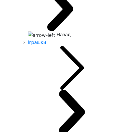
Назад
Іграшки