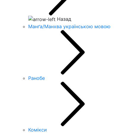
Назад
Манґа/Манхва українською мовою
Ранобе
Комікси