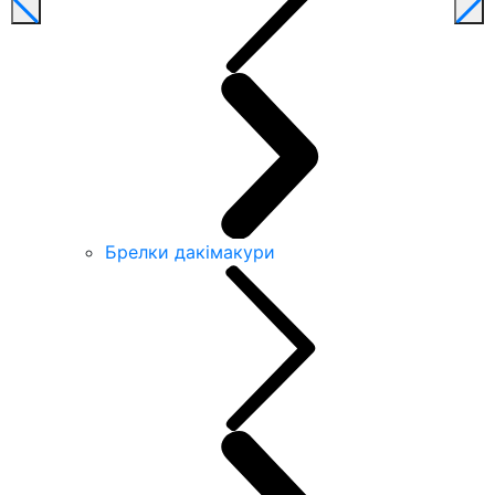
Брелки дакімакури