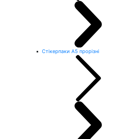
Стікерпаки А5 прорізні