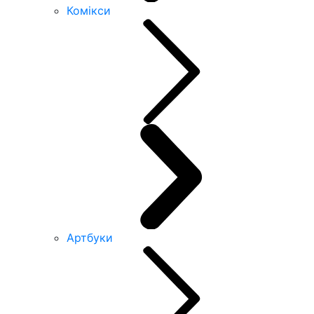
Комікси
Артбуки