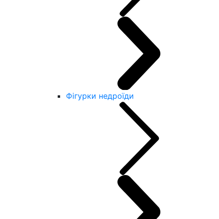
Фігурки недроїди