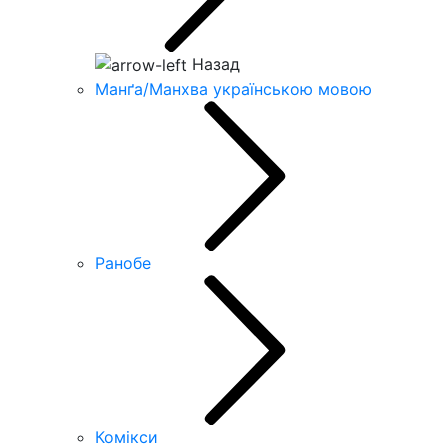
Назад
Манґа/Манхва українською мовою
Ранобе
Комікси