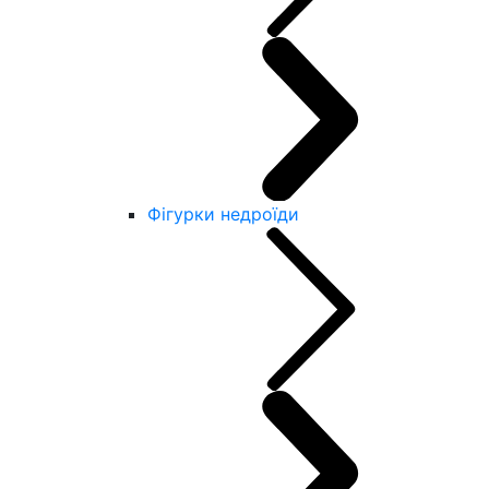
Фігурки недроїди