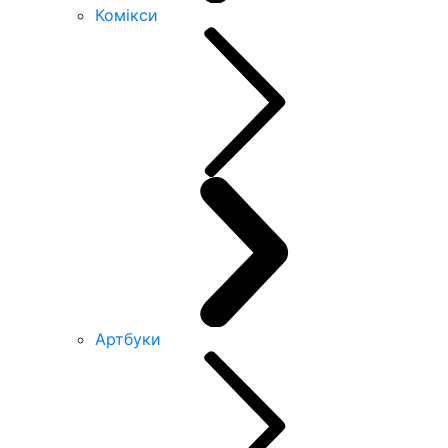
Комікси
Артбуки