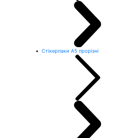
Стікерпаки А5 прорізні