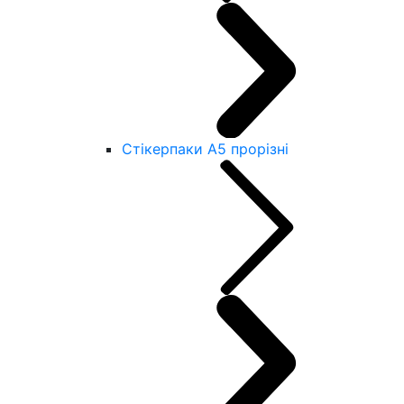
Стікерпаки А5 прорізні