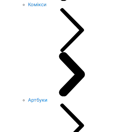
Комікси
Артбуки