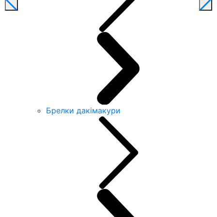
Брелки дакімакури