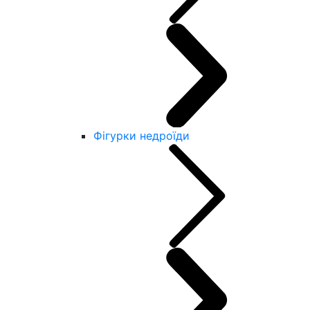
Фігурки недроїди