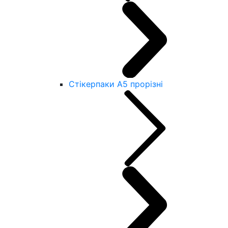
Стікерпаки А5 прорізні