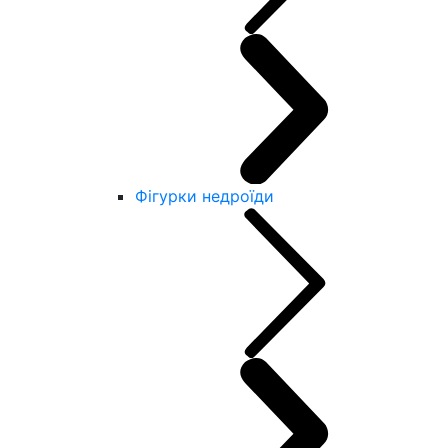
Фігурки недроїди