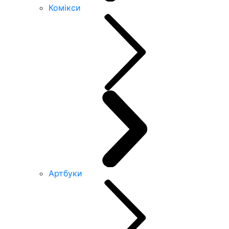
Комікси
Артбуки