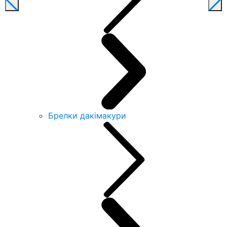
Брелки дакімакури