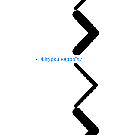
Фігурки недроїди