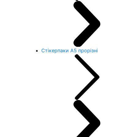
Стікерпаки А5 прорізні