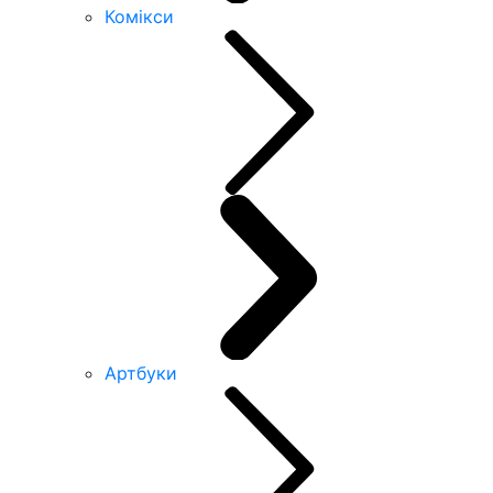
Комікси
Артбуки