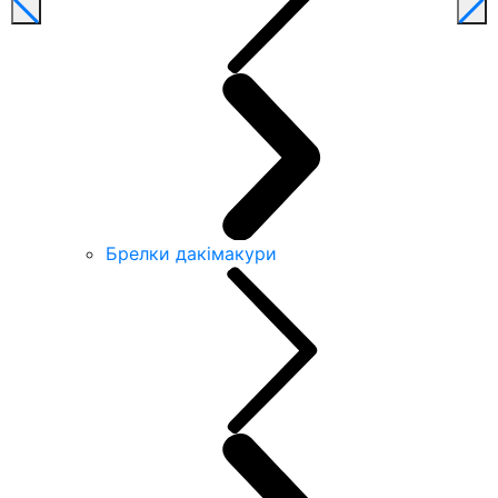
Брелки дакімакури