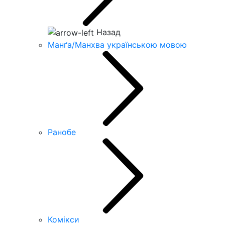
Назад
Манґа/Манхва українською мовою
Ранобе
Комікси