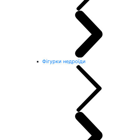
Фігурки недроїди