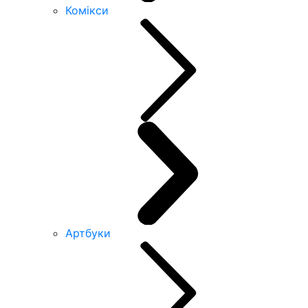
Комікси
Артбуки