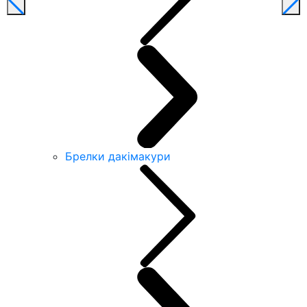
Брелки дакімакури