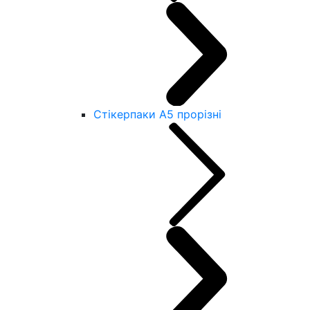
Стікерпаки А5 прорізні