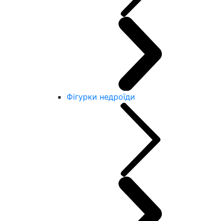
Фігурки недроїди