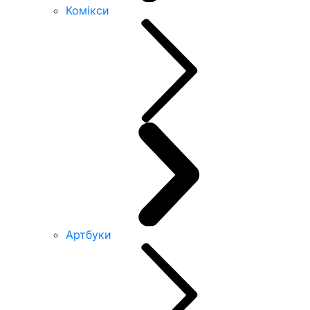
Комікси
Артбуки