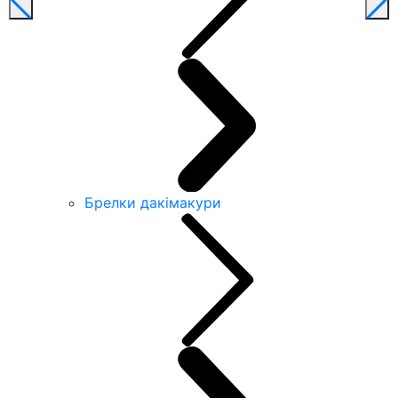
Брелки дакімакури