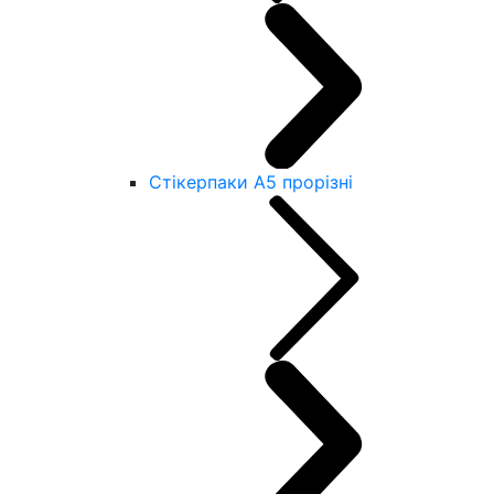
Стікерпаки А5 прорізні