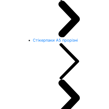
Стікерпаки А5 прорізні