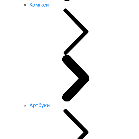
Комікси
Артбуки