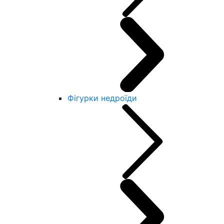
Фігурки недроїди