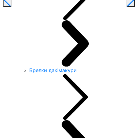
Брелки дакімакури