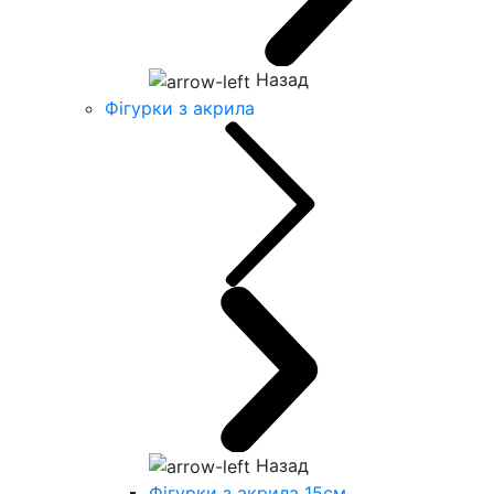
Назад
Фігурки з акрила
Назад
Фігурки з акрила 15см