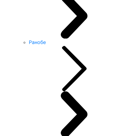
Ранобе