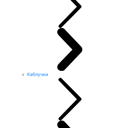
Каблучки