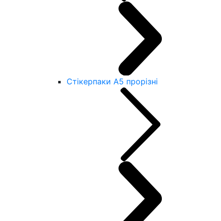
Стікерпаки А5 прорізні