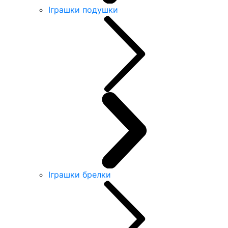
Іграшки подушки
Іграшки брелки