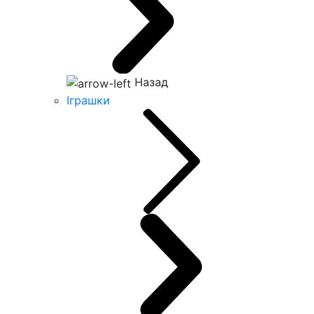
Назад
Іграшки