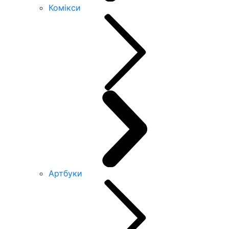
Комікси
Артбуки