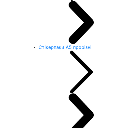
Стікерпаки А5 прорізні