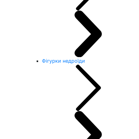
Фігурки недроїди