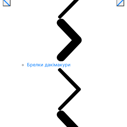
Брелки дакімакури