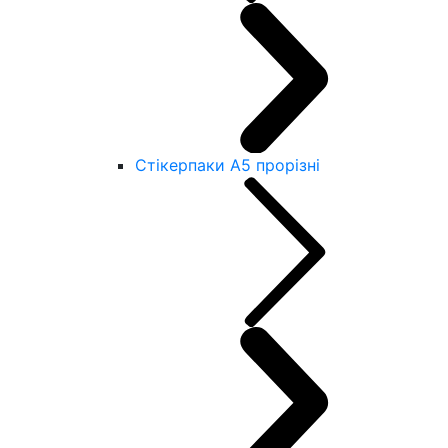
Стікерпаки А5 прорізні