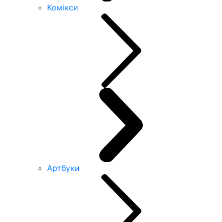
Комікси
Артбуки