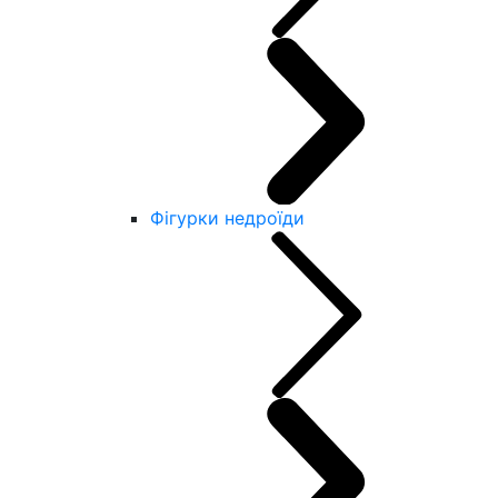
Фігурки недроїди