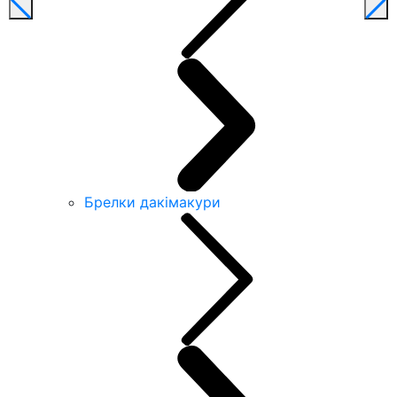
Брелки дакімакури