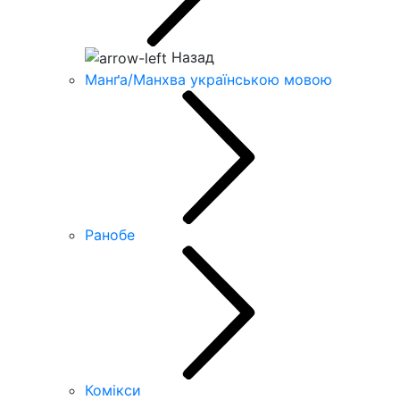
Назад
Манґа/Манхва українською мовою
Ранобе
Комікси