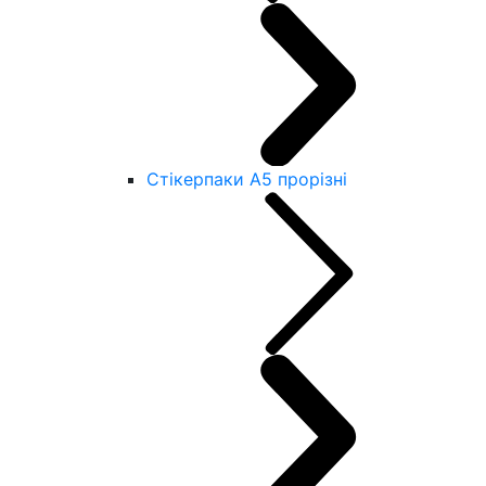
Стікерпаки А5 прорізні