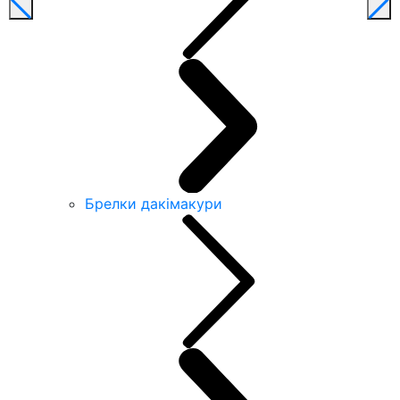
Брелки дакімакури