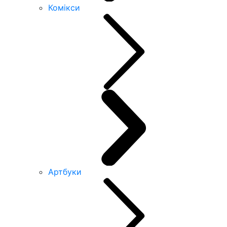
Комікси
Артбуки