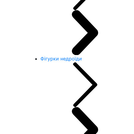
Фігурки недроїди